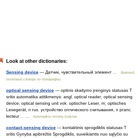
Look at other dictionaries:
Sensing device
— Датчик, чувствительный элемент …
Краткий
толковый словарь по полиграфии
optical sensing device
— optinis skaitymo įrenginys statusas T
sritis automatika atitikmenys: angl. optical reader; optical sensing
device; optical sensing unit vok. optischer Leser, m; optisches
Lesegerät, n rus. устройство оптического считывания, n pranc.
lecteur… …
Automatikos terminų žodynas
contact-sensing device
— kontaktinis sprogdiklis statusas T
sritis Gynyba apibrėžtis Sprogdiklis, suveikiantis nuo sąlyčio su