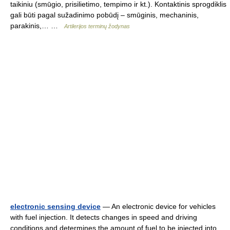
taikiniu (smūgio, prisilietimo, tempimo ir kt.). Kontaktinis sprogdiklis
gali būti pagal sužadinimo pobūdį – smūginis, mechaninis,
parakinis,… …
Artilerijos terminų žodynas
electronic sensing device
— An electronic device for vehicles
with fuel injection. It detects changes in speed and driving
conditions and determines the amount of fuel to be injected into