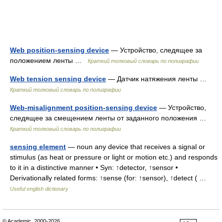
Web position-sensing device
— Устройство, следящее за
положением ленты …
Краткий толковый словарь по полиграфии
Web tension sensing device
— Датчик натяжения ленты …
Краткий толковый словарь по полиграфии
Web-misalignment position-sensing device
— Устройство,
следящее за смещением ленты от заданного положения …
Краткий толковый словарь по полиграфии
sensing element
— noun any device that receives a signal or
stimulus (as heat or pressure or light or motion etc.) and responds
to it in a distinctive manner • Syn: ↑detector, ↑sensor •
Derivationally related forms: ↑sense (for: ↑sensor), ↑detect ( …
Useful english dictionary
© Academic, 2000-2026